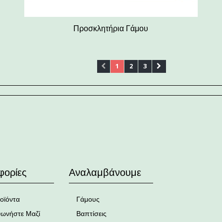
Προσκλητήρια Γάμου
1
2
3
φορίες
Αναλαμβάνουμε
οϊόντα
Γάμους
νωνήστε Μαζί
Βαπτίσεις