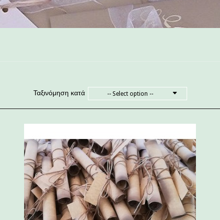
Ταξινόμηση κατά
-- Select option --