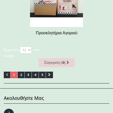
Προσκλητήρια Αγοριού
Εμφάνιση
ανα
σελίδα
Σύγκριση (
0
)
1
2
3
4
5
Aκολουθήστε Μας