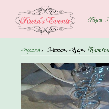
Γάμος
Β
Αρχική
Βάπτιση
Αγόρι
Παπούτσ