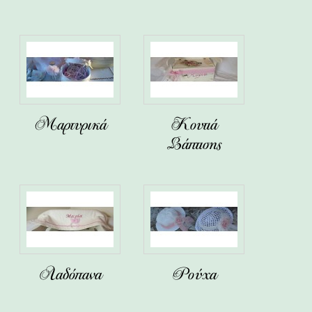
Μαρτυρικά
Κουτιά
Βάπτισης
Λαδόπανα
Ρούχα