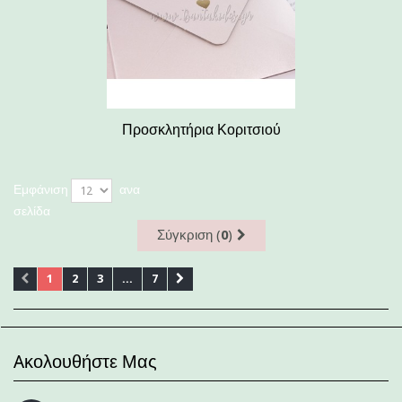
Προσκλητήρια Κοριτσιού
Εμφάνιση
ανα
σελίδα
Σύγκριση (
0
)
1
2
3
...
7
Aκολουθήστε Μας