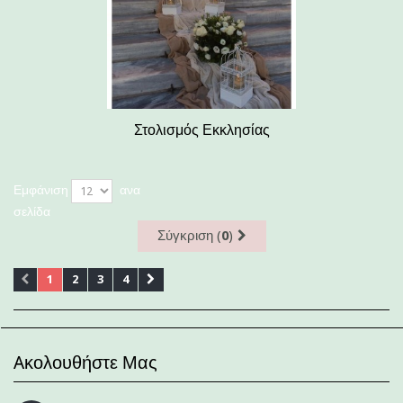
Στολισμός Εκκλησίας
Εμφάνιση
ανα
σελίδα
Σύγκριση (
0
)
1
2
3
4
Aκολουθήστε Μας