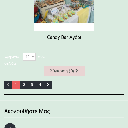
Candy Bar Αγόρι
Εμφάνιση
ανα
σελίδα
Σύγκριση (
0
)
1
2
3
4
Aκολουθήστε Μας