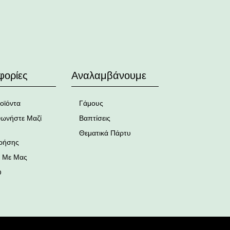
φορίες
Αναλαμβάνουμε
οϊόντα
Γάμους
νωνήστε Μαζί
Βαπτίσεις
Θεματικά Πάρτυ
ρήσης
ά Με Μας
p