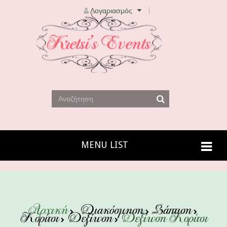
Λογαριασμός
MENU LIST
Αρχική
Διακόσμηση
Βάπτιση
Κορίτσι
Δεξίωση
Δεξίωση Κορίτσι